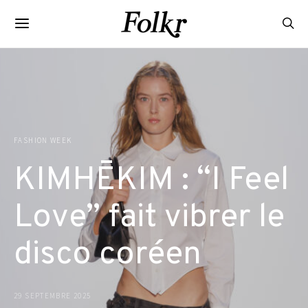
FASHION WEEK
KIMHĒKIM : “I Feel
Love” fait vibrer le
disco coréen
29 SEPTEMBRE 2025