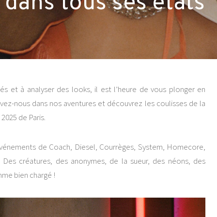
 dans tous ses états
és et à analyser des looks, il est l’heure de vous plonger en
ivez-nous dans nos aventures et découvrez les coulisses de la
025 de Paris.
vénements de Coach, Diesel, Courrèges, System, Homecore,
. Des créatures, des anonymes, de la sueur, des néons, des
mme bien chargé !