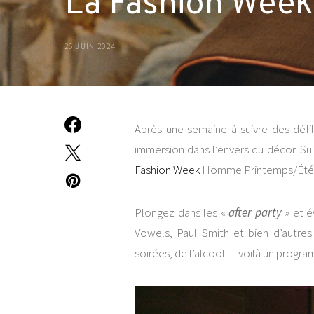
La Fashion Week
26 JUIN 2024
Après une semaine à suivre des défil
immersion dans l’envers du décor. Su
Fashion Week
Homme Printemps/Été 2
Plongez dans les «
after party
» et é
Vowels, Paul Smith et bien d’autres
soirées, de l’alcool… voilà un progra