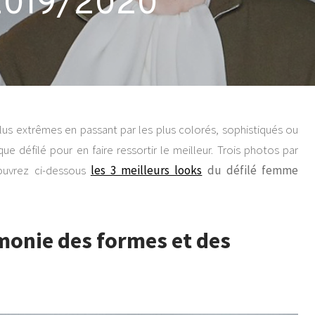
2019/2020
plus extrêmes en passant par les plus colorés, sophistiqués ou
e défilé pour en faire ressortir le meilleur. Trois photos par
écouvrez ci-dessous
les 3 meilleurs looks
du défilé femme
monie des formes et des