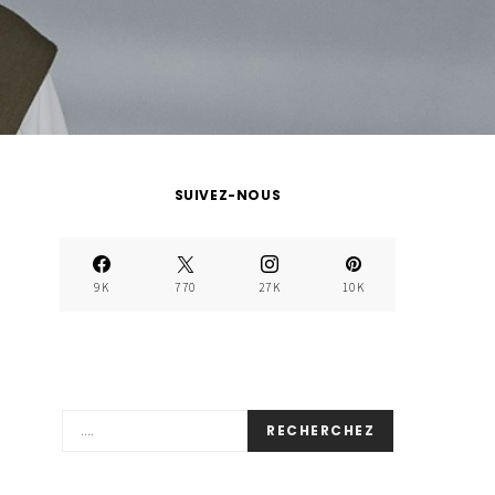
SUIVEZ-NOUS
9K
770
27K
10K
RECHERCHEZ