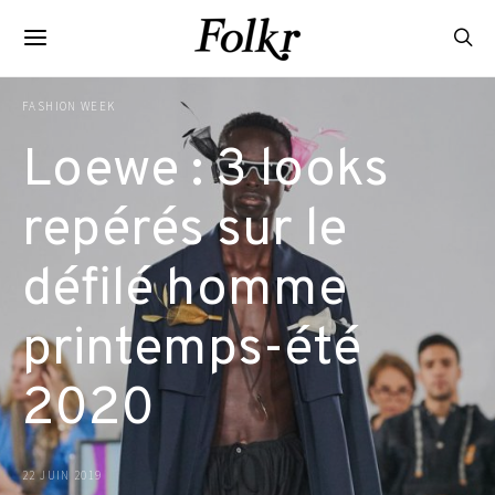
FASHION WEEK
Loewe : 3 looks
repérés sur le
défilé homme
printemps-été
2020
22 JUIN 2019