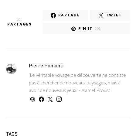
PARTAGE
TWEET
101
PARTAGES
PIN IT
101
Pierre Pomonti
'Le véritable voyage de découverte ne consiste
pas à chercher de nouveaux paysages, mais à
avoir de nouveaux yeux.' - Marcel Proust
TAGS