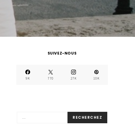
SUIVEZ-NOUS
9K
770
27K
10K
RECHERCHEZ