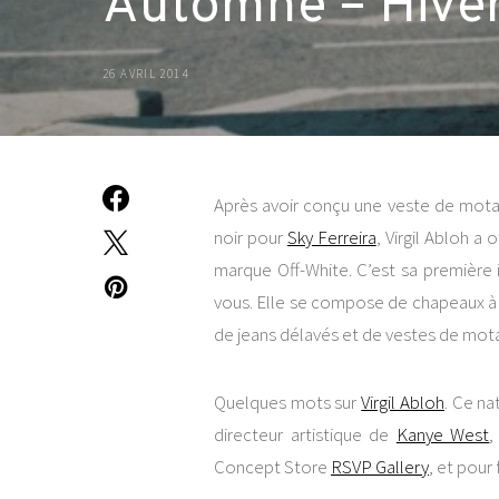
Automne – Hive
26 AVRIL 2014
Après avoir conçu une veste de mota
noir pour
Sky Ferreira
, Virgil Abloh a
marque Off-White. C’est sa première 
vous. Elle se compose de chapeaux à l
de jeans délavés et de vestes de mot
Quelques mots sur
Virgil Abloh
. Ce na
directeur artistique de
Kanye West
,
Concept Store
RSVP Gallery
, et pour