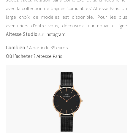
avec la collection de bagues ‘cumulables’ Altesse Paris. Un
large choix de modèles est disponible. Pour les plus
aventuriers d’entre vous, découvrez leur nouvelle ligne
Altesse Studio
sur
Instagram
.
Combien ?
A partir de 39 euros
Où l’acheter ?
Altesse Paris