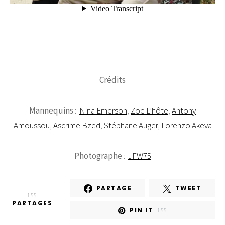
Crédits
Mannequins
:
Nina Emerson
,
Zoe L’hôte
,
Antony
Amoussou
,
Ascrime Bzed
,
Stéphane Auger
,
Lorenzo Akeva
Photographe
:
JFW75
PARTAGE
TWEET
155
PARTAGES
PIN IT
155