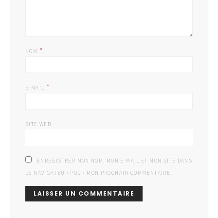
*
NOM
*
E-MAIL
SITE WEB
ENREGISTRER MON NOM, MON E-MAIL ET MON SITE DANS
LE NAVIGATEUR POUR MON PROCHAIN COMMENTAIRE.