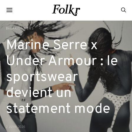
BREAKING NEWS
Marine Serre x
Under Armour : le
sportswear
devient un
statement mode
2 JUIN 2026