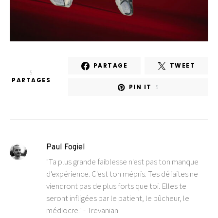
PARTAGE
TWEET
5
PARTAGES
PIN IT
5
Paul Fogiel
"Ta plus grande faiblesse n'est pas ton manque
d'expérience. C'est ton mépris. Tes défaites ne
viendront pas de plus forts que toi. Elles te
seront infligées par le patient, le bûcheur, le
médiocre." - Trevanian