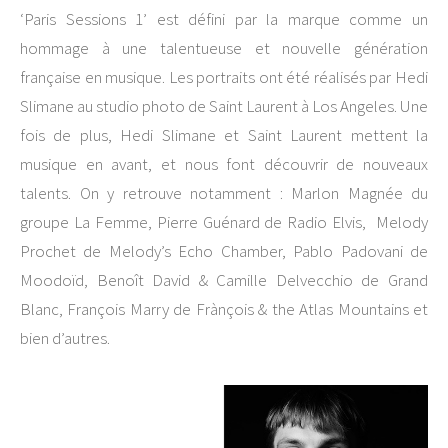
‘Paris Sessions 1’ est défini par la marque comme un
hommage à une talentueuse et nouvelle génération
française en musique. Les portraits ont été réalisés par Hedi
Slimane au studio photo de Saint Laurent à Los Angeles. Une
fois de plus, Hedi Slimane et Saint Laurent mettent la
musique en avant, et nous font découvrir de nouveaux
talents. On y retrouve notamment : Marlon Magnée du
groupe La Femme, Pierre Guénard de Radio Elvis, Melody
Prochet de Melody’s Echo Chamber, Pablo Padovani de
Moodoïd, Benoît David & Camille Delvecchio de Grand
Blanc, François Marry de Frànçois & the Atlas Mountains et
bien d’autres.