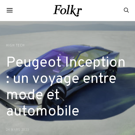
HIGH TECH
Peugeot Inception
: un voyage entre
mode et
automobile
24 MARS 2023