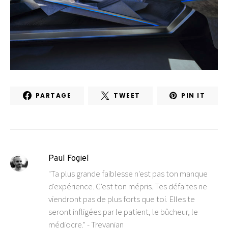
PARTAGE
TWEET
PIN IT
Paul Fogiel
"Ta plus grande faiblesse n'est pas ton manque
d'expérience. C'est ton mépris. Tes défaites ne
viendront pas de plus forts que toi. Elles te
seront infligées par le patient, le bûcheur, le
médiocre." - Trevanian