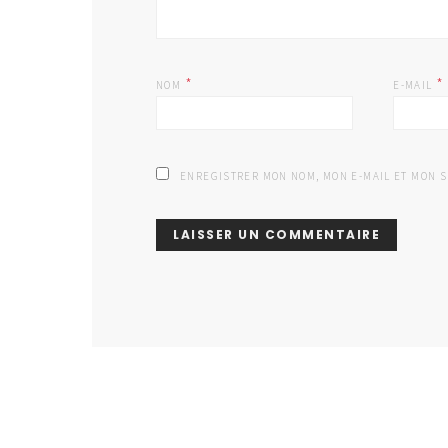
*
*
NOM
E-MAIL
ENREGISTRER MON NOM, MON E-MAIL ET MON 