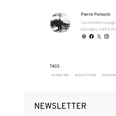
Pierre Pomonti
'Le véritable voyag
paysages, mais à avo
TAGS
ICONA POP
LOUIS FUTON
SOLEIM
NEWSLETTER