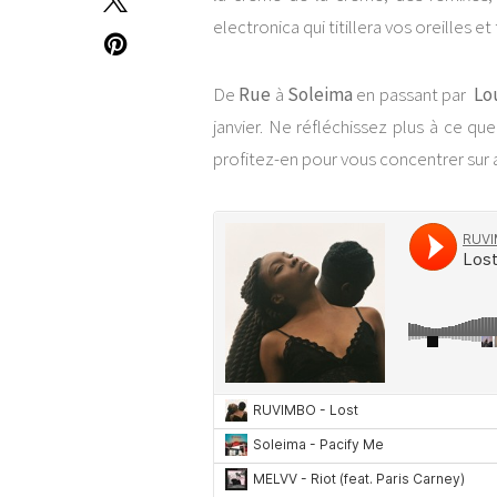
electronica qui titillera vos oreilles et
De
Rue
à
Soleima
en passant par
Lou
janvier. Ne réfléchissez plus à ce qu
profitez-en pour vous concentrer sur 