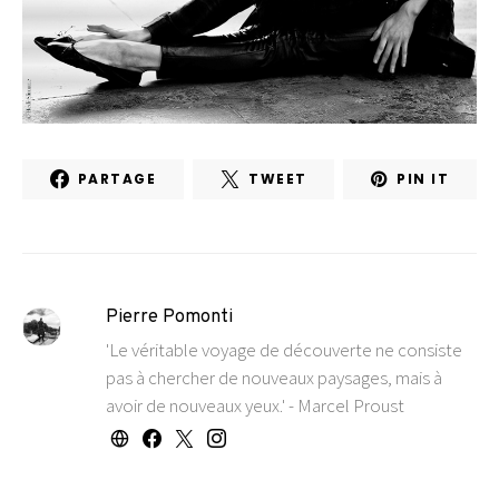
PARTAGE
TWEET
PIN IT
Pierre Pomonti
'Le véritable voyage de découverte ne consiste
pas à chercher de nouveaux paysages, mais à
avoir de nouveaux yeux.' - Marcel Proust