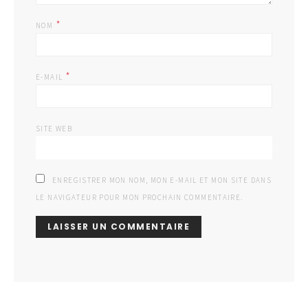
*
NOM
*
E-MAIL
SITE WEB
ENREGISTRER MON NOM, MON E-MAIL ET MON SITE DANS
LE NAVIGATEUR POUR MON PROCHAIN COMMENTAIRE.