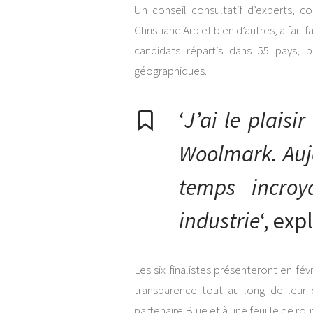
Un conseil consultatif d’experts,
Christiane Arp et bien d’autres, a fait f
candidats répartis dans 55 pays, p
géographiques.
‘
J’ai le plaisi
Woolmark. Aujo
temps incroya
industrie
‘, ex
Les six finalistes présenteront en fév
transparence tout au long de leur
partenaire Blue et à une feuille de rou