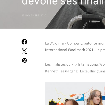
dévoile ses final
26 NOVEMBRE 2020
La Woolmark Company, autorité mondial
International Woolmark 2021
– le p
Les finalistes du Prix International W
Kenneth Ize (Nigeria), Lecavalier (Ca