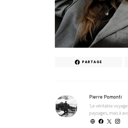
PARTAGE
Pierre Pomonti
'Le véritable voyag
paysages, mais à avo