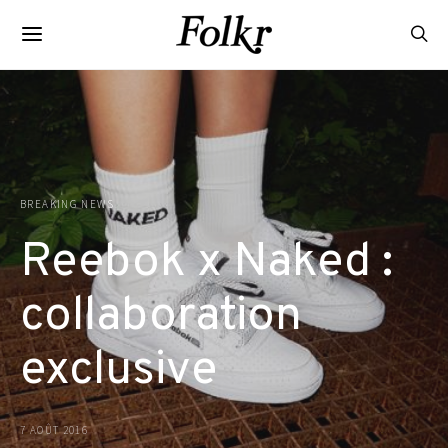
BREAKING NEWS
Reebok x Naked :
collaboration
exclusive
7 AOÛT 2016