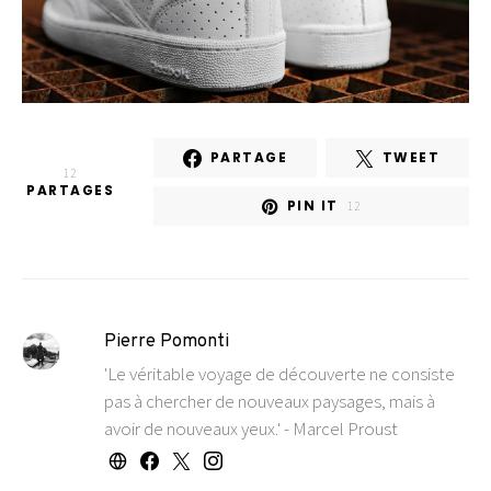
PARTAGE
TWEET
12
PARTAGES
PIN IT
12
Pierre Pomonti
'Le véritable voyage de découverte ne consiste
pas à chercher de nouveaux paysages, mais à
avoir de nouveaux yeux.' - Marcel Proust