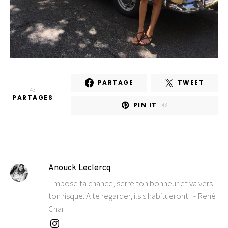
PARTAGE
TWEET
43
PARTAGES
PIN IT
43
Anouck Leclercq
"Impose ta chance, serre ton bonheur et va vers
ton risque. A te regarder, ils s'habitueront." - René
Char