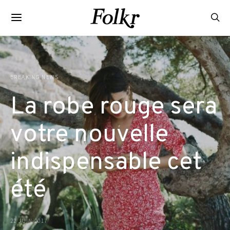
BREAKING NEWS
La robe rouge sera
votre nouvelle
indispensable cet
été
22 JUIN 2017