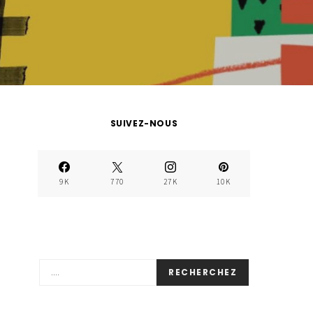
SUIVEZ-NOUS
9K
770
27K
10K
RECHERCHEZ