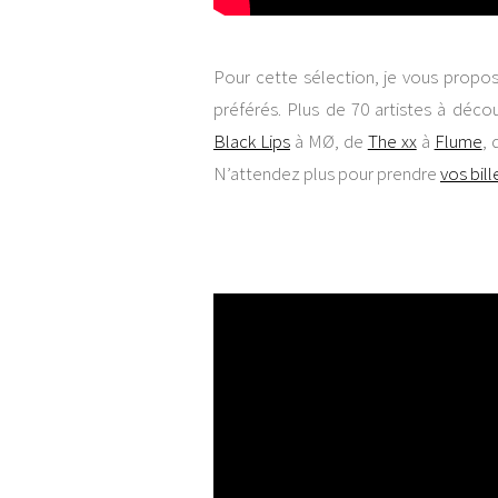
Pour cette sélection, je vous propos
préférés. Plus de 70 artistes à découv
Black Lips
à MØ, de
The xx
à
Flume
,
N’attendez plus pour prendre
vos bill