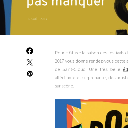
pas manquer
16 AOÛT 2017
Pour clôturer la saison des festivals d
2017 vous donne rendez-vous cette an
de Saint-Cloud. Une très belle
éd
alléchante et surprenante, des artist
sur scène.