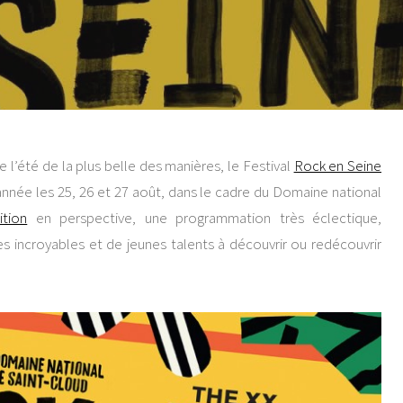
e l’été de la plus belle des manières, le Festival
Rock en Seine
née les 25, 26 et 27 août, dans le cadre du Domaine national
ition
en perspective, une programmation très éclectique,
es incroyables et de jeunes talents à découvrir ou redécouvrir