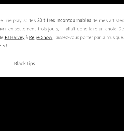
e une playlist des
20 titres incontournables
de mes artistes
rir en seulement trois jours, il fallait donc faire un choix. De
 de
PJ Harvey
à
Rejjie Snow
, laissez-vous porter par la musique.
ets
!
Black Lips