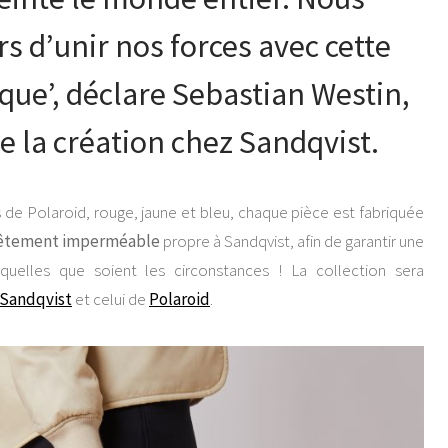
s d’unir nos forces avec cette
ue’, déclare Sebastian Westin,
e la création chez Sandqvist.
de Polaroid, rouge, jaune et bleu, chaque pièce est fabriquée
evêtement imperméable
propre à Sandqvist, afin de garantir une
 quelles que soient les circonstances ! La collection sera
 Sandqvist
et celui de
Polaroid
.