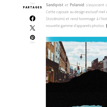
394
Sandqvist
et
Polaroid
s’associent c
PARTAGES
Cette capsule au design exclusif met 
Stockholm) et rend hommage à l’histo
nouvelle gamme d’appareils photos :
394