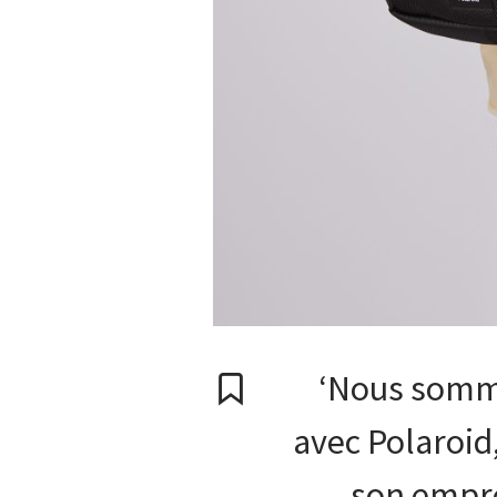
‘Nous somme
avec Polaroid
son empre