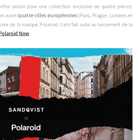
ette saison pour une collection exclusive de quatre pièces.
en avant
quatre villes européennes
(Paris, Prague, Londres et
ire de la marque Polaroid. Cela fait suite au lancement de la
Polaroid Now
.