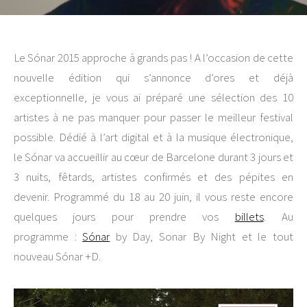
Le Sónar 2015 approche à grands pas ! A l’occasion de cette
nouvelle édition qui s’annonce d’ores et déjà
exceptionnelle, je vous ai préparé une sélection des 10
artistes à ne pas manquer pour passer le meilleur festival
possible. Dédié à l’art digital et à la musique électronique,
le Sónar va accueillir au cœur de Barcelone durant 3 jours et
3 nuits, fêtards, artistes confirmés et des pépites en
devenir. Programmé du 18 au 20 juin, il vous reste encore
quelques jours pour prendre vos
billets
. Au
programme :
Sónar
by Day, Sonar By Night et le tout
nouveau Sónar +D.