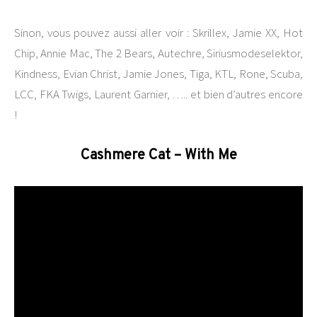
Sinon, vous pouvez aussi aller voir : Skrillex, Jamie XX, Hot
Chip, Annie Mac, The 2 Bears, Autechre, Siriusmodeselektor,
Kindness, Evian Christ, Jamie Jones, Tiga, KTL, Rone, Scuba,
LCC, FKA Twigs, Laurent Garnier, ….. et bien d’autres encore
!
Cashmere Cat – With Me