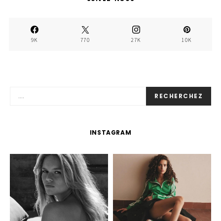
9K
770
27K
10K
RECHERCHEZ
INSTAGRAM