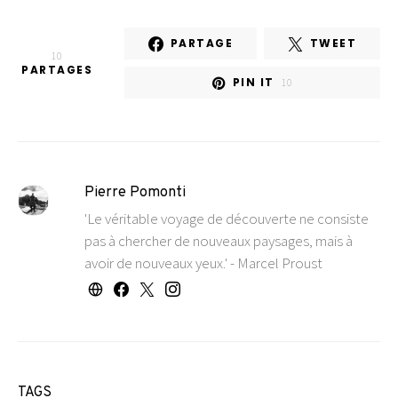
PARTAGE
TWEET
10
PARTAGES
PIN IT
10
Pierre Pomonti
'Le véritable voyage de découverte ne consiste
pas à chercher de nouveaux paysages, mais à
avoir de nouveaux yeux.' - Marcel Proust
TAGS