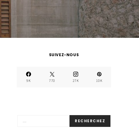
SUIVEZ-NOUS
9K
770
27K
10K
RECHERCHEZ