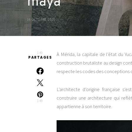
maya
16 OCTOBRE 2020
149
À Mérida, la capitale de l’état du Yu
PARTAGES
construction brutaliste au design con
respecte les codes des conceptions 
L’architecte d’origine française s
construire une architecture qui refl
149
appartienne à son territoire.