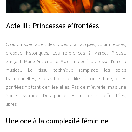
Acte III : Princesses effrontées
Clou du spectacle : des robes dramatiques, volumineuses,
presque historiques. Les références ? Marcel Proust,
Sargent, Marie-Antoinette. Mais filmées à la vitesse d’un clip
musical. Le tissu technique remplace les soies
traditionnelles, et les silhouettes filent à toute allure, robes
gonflées flottant derrière elles. Pas de mièvrerie, mais une
ironie assumée. Des princesses modernes, effrontées,
libres.
Une ode à la complexité féminine