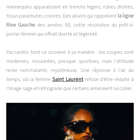
mannequins apparaissent en trenchs légers, robes droites,
tissus parachutes colorés. Des allures qui rappellent
la ligne
Rive Gauche
des années 60, cette révolution du prêt-à-
porter féminin qui offrait liberté et légèreté.
Vaccarello tord ce souvenir à sa manière : les coupes sont
modernes, moulantes, presque sportives, mais l’attitude
reste nonchalante, mystérieuse. Une réponse à l’air du
temps, où la femme
Saint Laurent
refuse d’être réduite à
l’image sage et rétrograde que certains aimeraient lui coller.