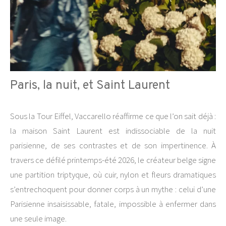
Paris, la nuit, et Saint Laurent
Sous la Tour Eiffel, Vaccarello réaffirme ce que l’on sait déjà :
la maison Saint Laurent est indissociable de la nuit
parisienne, de ses contrastes et de son impertinence. À
travers ce défilé printemps-été 2026, le créateur belge signe
une partition triptyque, où cuir, nylon et fleurs dramatiques
s’entrechoquent pour donner corps à un mythe : celui d’une
Parisienne insaisissable, fatale, impossible à enfermer dans
une seule image.