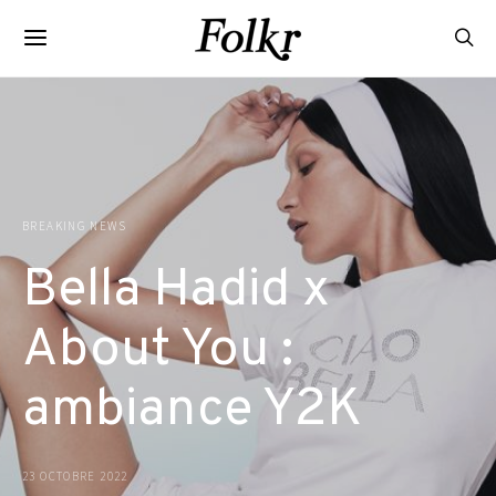
BREAKING NEWS
Bella Hadid x
About You :
ambiance Y2K
23 OCTOBRE 2022