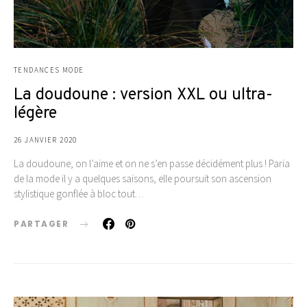
TENDANCES MODE
La doudoune : version XXL ou ultra-
légère
26 JANVIER 2020
La doudoune, on l’aime et on ne s’en passe décidément plus ! Paria
de la mode il y a quelques saisons, elle poursuit son ascension
stylistique gonflée à bloc tout…
PARTAGER