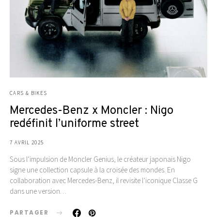
CARS & BIKES
Mercedes-Benz x Moncler : Nigo
redéfinit l’uniforme street
7 AVRIL 2025
Sous l’impulsion de Moncler Genius, le créateur japonais Nigo
signe une collection capsule à la croisée des mondes. En
collaboration avec Mercedes-Benz, il revisite l’iconique Classe G
dans une version…
PARTAGER