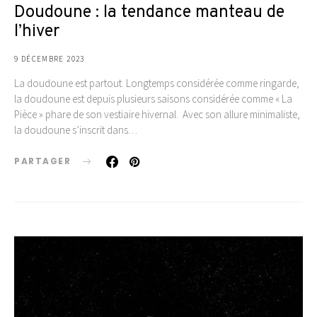
Doudoune : la tendance manteau de
l’hiver
9 DÉCEMBRE 2023
La doudoune est partout. Longtemps considérée comme ringarde,
la doudoune est depuis plusieurs saisons considérée comme « La
Pièce » phare de son vestiaire hivernal. Avec son allure minimaliste,
la doudoune s’inscrit dans…
PARTAGER