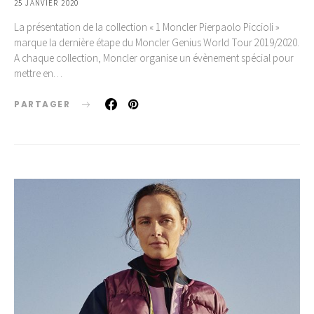
25 JANVIER 2020
La présentation de la collection « 1 Moncler Pierpaolo Piccioli »
marque la dernière étape du Moncler Genius World Tour 2019/2020.
A chaque collection, Moncler organise un évènement spécial pour
mettre en…
PARTAGER