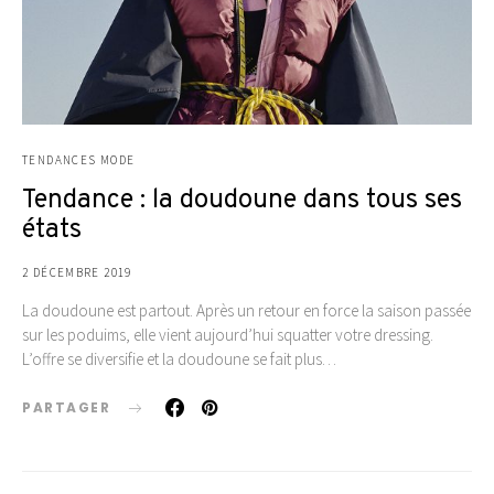
TENDANCES MODE
Tendance : la doudoune dans tous ses
états
2 DÉCEMBRE 2019
La doudoune est partout. Après un retour en force la saison passée
sur les poduims, elle vient aujourd’hui squatter votre dressing.
L’offre se diversifie et la doudoune se fait plus…
PARTAGER