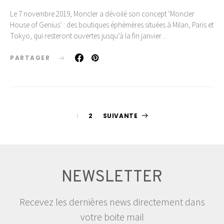
Le 7 novembre 2019, Moncler a dévoilé son concept ‘Moncler
House of Genius‘ : des boutiques éphémères situées à Milan, Paris et
Tokyo, qui resteront ouvertes jusqu’à la fin janvier…
PARTAGER
Pagination
1
2
SUIVANTE
des
publications
NEWSLETTER
Recevez les dernières news directement dans
votre boite mail