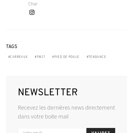
Char
TAGS
CARREAUX
FW17
PIED DE POULE
TENDANCE
NEWSLETTER
Recevez les dernières news directement
dans votre boite mail
VALIDEZ