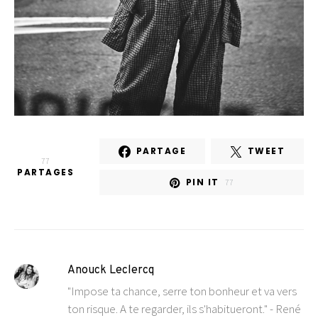
PARTAGE
TWEET
77
PARTAGES
PIN IT
77
Anouck Leclercq
"Impose ta chance, serre ton bonheur et va vers
ton risque. A te regarder, ils s'habitueront." - René