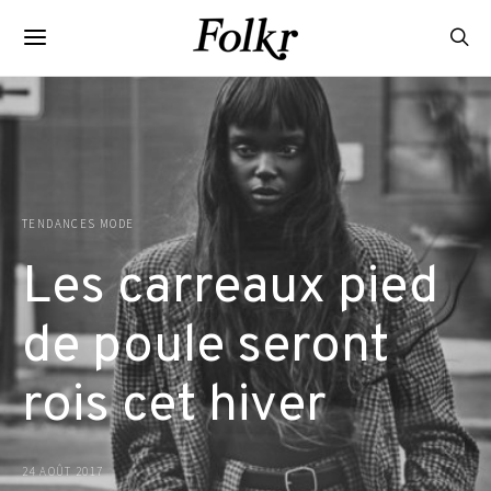
TENDANCES MODE
Les carreaux pied
de poule seront
rois cet hiver
24 AOÛT 2017