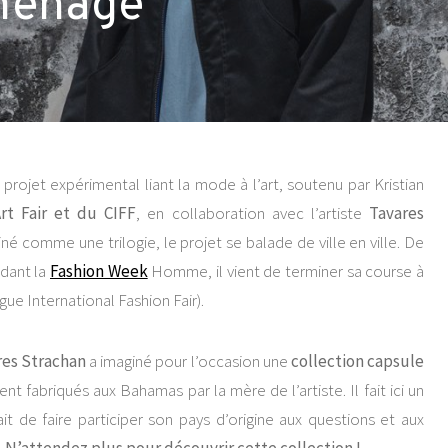
ménage
e projet expérimental liant la mode à l’art, soutenu par Kristian
rt Fair et du CIFF
, en collaboration avec l’artiste
Tavares
iné comme une trilogie, le projet se balade de ville en ville. De
ndant la
Fashion Week
Homme, il vient de terminer sa course à
e International Fashion Fair).
res Strachan
a imaginé pour l’occasion une
collection capsule
fabriqués aux Bahamas par la mère de l’artiste. Il fait ici un
it de faire participer son pays d’origine aux questions et aux