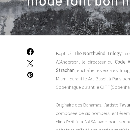
mode font bon 
12 FÉVRIER 2019
Baptisé ‘
The Northwind Trilogy
‘, c
W.Andersen, le directeur du
Code A
Strachan
, enchaîne les escales. Imag
Miami, durant le Art Basel, à Paris pe
Copenhague durant le CIFF (Copenhagu
Originaire des Bahamas, l’artiste
Tava
composée de six bombers, entièrement 
clin d’œil à la NASA avec pour souha