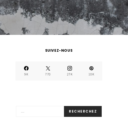
SUIVEZ-NOUS
9K
770
27K
10K
RECHERCHEZ