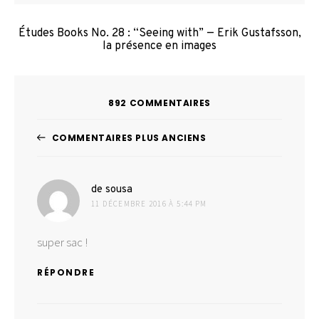
Études Books No. 28 : “Seeing with” — Erik Gustafsson,
la présence en images
892 COMMENTAIRES
Navigation
COMMENTAIRES PLUS ANCIENS
dans
dit :
les
de sousa
11 DÉCEMBRE 2016 À 5:44 PM
commentaires
super sac !
RÉPONDRE