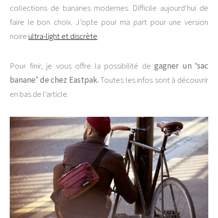
collections de bananes modernes. Difficile aujourd’hui de
faire le bon choix. J’opte pour ma part pour une version
noire
ultra-light et discrète
.
Pour finir, je vous offre la possibilité de
gagner un ‘sac
banane’ de chez Eastpak.
Toutes les infos sont à découvrir
en bas de l’article.