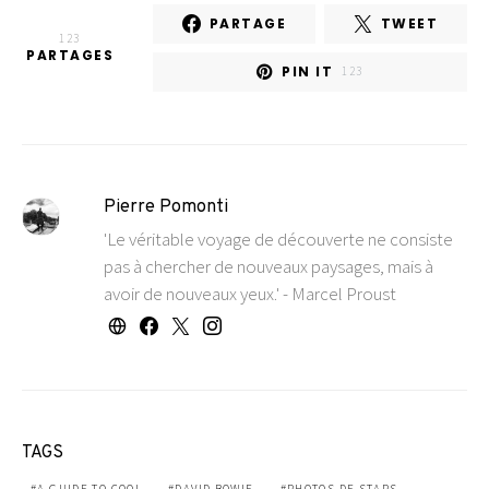
PARTAGE
TWEET
123
PARTAGES
PIN IT
123
Pierre Pomonti
'Le véritable voyage de découverte ne consiste
pas à chercher de nouveaux paysages, mais à
avoir de nouveaux yeux.' - Marcel Proust
TAGS
A GUIDE TO COOL
DAVID BOWIE
PHOTOS DE STARS