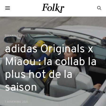
BREAKING NEWS
adidas Originals x
Miaou : la collab la
plus hot de la
saison
7 NOVEMBRE 2025