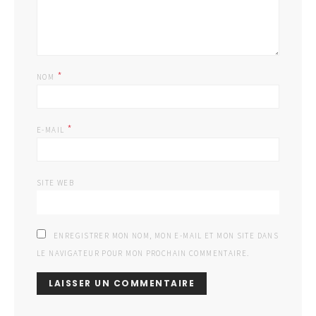
*
NOM
*
E-MAIL
SITE WEB
ENREGISTRER MON NOM, MON E-MAIL ET MON SITE DANS
LE NAVIGATEUR POUR MON PROCHAIN COMMENTAIRE.