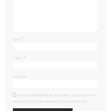
*
NOM
*
E-MAIL
SITE WEB
ENREGISTRER MON NOM, MON E-MAIL ET MON SITE DANS
LE NAVIGATEUR POUR MON PROCHAIN COMMENTAIRE.