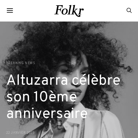
BREAKING NEWS
Altuzarra célèbre
son 10ème
anniversaire
22 JANVIER 2019