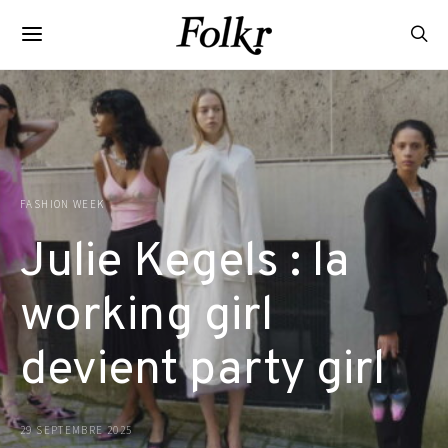
FASHION WEEK
Julie Kegels : la
working girl
devient party girl
29 SEPTEMBRE 2025