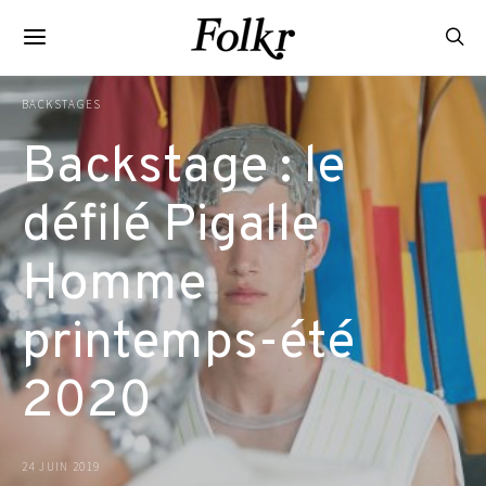
BACKSTAGES
Backstage : le
défilé Pigalle
Homme
printemps-été
2020
24 JUIN 2019