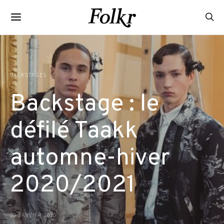
BACKSTAGES
Backstage : le
défilé Taakk
automne-hiver
2020/2021
20 JANVIER 2020