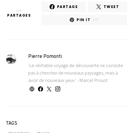
PARTAGE
TWEET
110
PARTAGES
PIN IT
110
Pierre Pomonti
'Le véritable voyage de découverte ne consiste
pas à chercher de nouveaux paysages, mais à
avoir de nouveaux yeux.' - Marcel Proust
TAGS