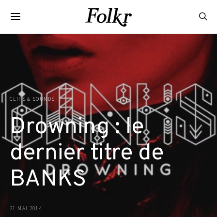
CLIPS & SOUNDS
Drowning : le
dernier titre de
BANKS
21 MAI 2014