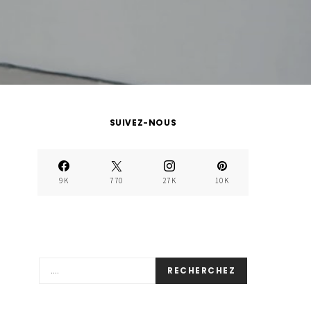
SUIVEZ-NOUS
9K
770
27K
10K
RECHERCHEZ