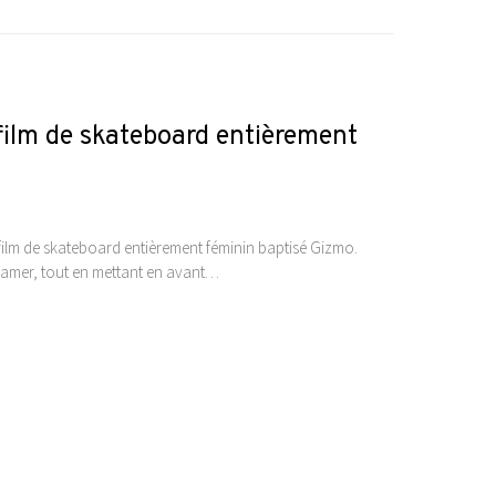
film de skateboard entièrement
 film de skateboard entièrement féminin baptisé Gizmo.
eamer, tout en mettant en avant…