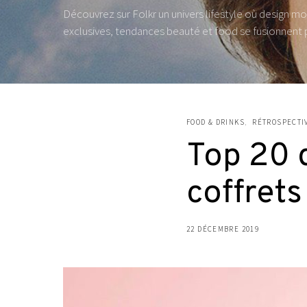
Découvrez sur Folkr un univers lifestyle où design mo
exclusives, tendances beauté et food se fusionnent 
FOOD & DRINKS
RÉTROSPECTIV
Top 20 d
coffrets
22 DÉCEMBRE 2019