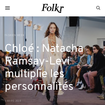
FASHION WEEK
Chloé : Natacha
Ramsay-Levi
multiplie les
personnalités
3 MARS 2018