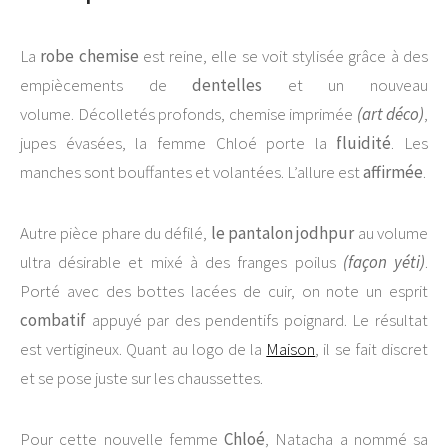
La
robe chemise
est reine, elle se voit stylisée grâce à des
empiècements de
dentelles
et un nouveau
volume. Décolletés profonds, chemise imprimée
(art déco)
,
jupes évasées, la femme Chloé porte la
fluidité
. Les
manches sont bouffantes et volantées. L’allure est
affirmée
.
Autre pièce phare du défilé,
le pantalon jodhpur
au volume
ultra désirable et mixé à des franges poilus
(façon yéti)
.
Porté avec des bottes lacées de cuir, on note un esprit
combatif
appuyé par des pendentifs poignard. Le résultat
est vertigineux. Quant au logo de la
Maison
, il se fait discret
et se pose juste sur les chaussettes.
Pour cette nouvelle femme
Chloé
, Natacha a nommé sa