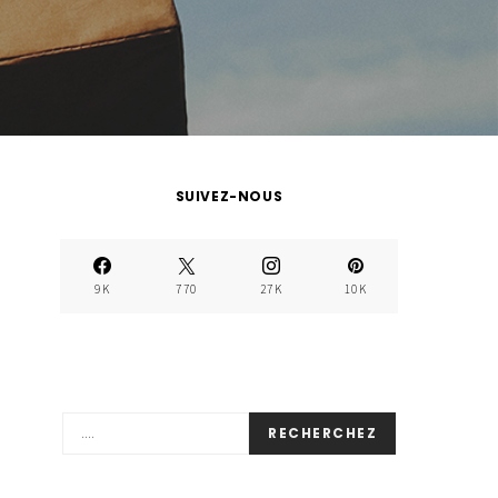
SUIVEZ-NOUS
9K
770
27K
10K
RECHERCHEZ