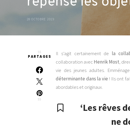
repense les obje
28 OCTOBRE 2019
55
Il s’agit certainement de
la coll
PARTAGES
collaboration avec
Henrik Most
, dir
vie des jeunes adultes. Emménag
déterminante dans la vie
! Ils ont f
abordables et originaux.
55
‘Les rêves d
ne do