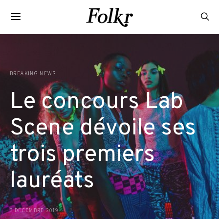
BREAKING NEWS
Le concours Lab
Scene dévoile ses
trois premiers
lauréats
3 DÉCEMBRE 2019