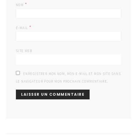
*
NOM
*
E-MAIL
SITE WEB
ENREGISTRER MON NOM, MON E-MAIL ET MON SITE DANS
LE NAVIGATEUR POUR MON PROCHAIN COMMENTAIRE.