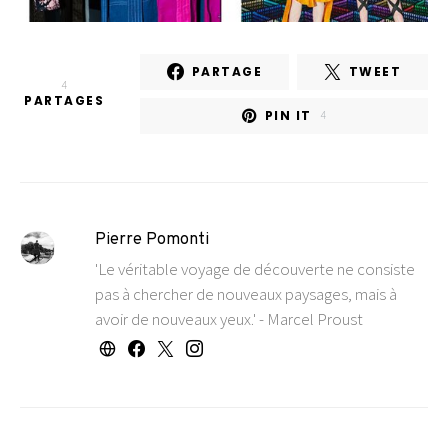
PARTAGE
TWEET
4
PARTAGES
PIN IT
4
Pierre Pomonti
'Le véritable voyage de découverte ne consiste
pas à chercher de nouveaux paysages, mais à
avoir de nouveaux yeux.' - Marcel Proust