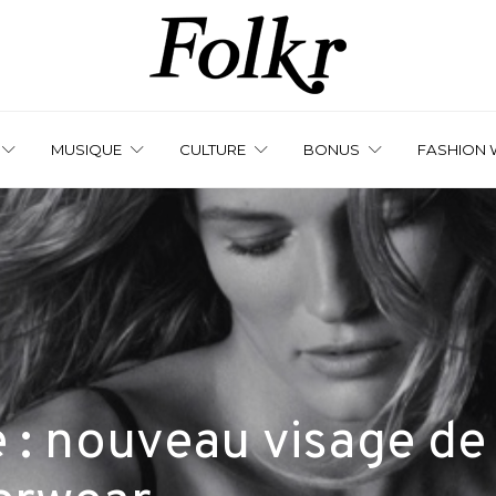
MUSIQUE
CULTURE
BONUS
FASHION 
e : nouveau visage de