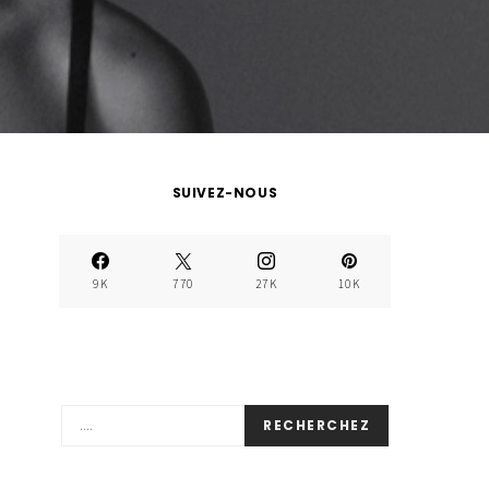
SUIVEZ-NOUS
9K
770
27K
10K
RECHERCHEZ