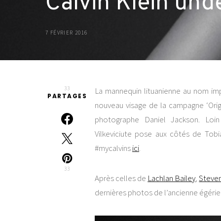
Calvin Klein un
7 FÉVRIER 2016
33
La mannequin lituanienne au nom impr
PARTAGES
nouveau visage de la campagne ‘Origi
photographe Daniel Jackson. Loin
Vilkeviciute pose aux côtés de Tob
#mycalvins
ici
.
33
Après celles de
Lachlan Bailey
,
Steve
dernières photos de l’ancienne égéri