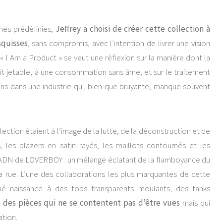
hes prédéfinies,
Jeffrey a choisi de créer cette collection à
squisses
, sans compromis, avec l’intention de livrer une vision
« I Am a Product » se veut une réflexion sur la manière dont la
t jetable, à une consommation sans âme, et sur le traitement
s dans une industrie qui, bien que bruyante, manque souvent
ction étaient à l’image de la lutte, de la déconstruction et de
, les blazers en satin rayés, les maillots contournés et les
l’ADN de LOVERBOY : un mélange éclatant de la flamboyance du
la rue. L’une des collaborations les plus marquantes de cette
né naissance à des tops transparents moulants, des tanks
,
des pièces qui ne se contentent pas d’être vues
mais qui
tion.