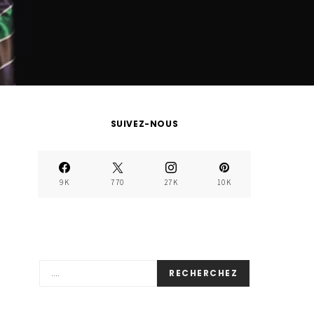
SUIVEZ-NOUS
9K
770
27K
10K
RECHERCHEZ