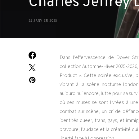
Charles Jeffrey
25 JANVIER 2025
Dans l’effervescence de Dover Str
collection Automne-Hiver 2025-2026, u
Product ». Cette soirée exclusive,
vibrant à la scène nocturne londoni
aujourd’hui encore, lutte pour sa survi
où ses muses se sont livrées à une 
combat sur scène, un cri de défiance
identités queer, trans, gays, et immig
bravoure, l’audace et la créativité qu
liberté face à l’oppression.