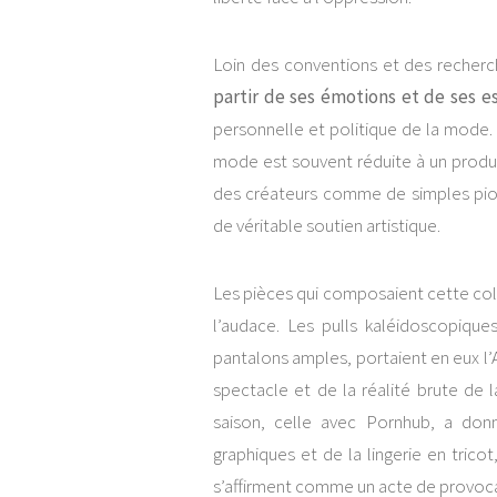
Loin des conventions et des recherc
partir de ses émotions et de ses e
personnelle et politique de la mode. 
mode est souvent réduite à un produi
des créateurs comme de simples pion
de véritable soutien artistique.
Les pièces qui composaient cette colle
l’audace. Les pulls kaléidoscopiques
pantalons amples, portaient en eux 
spectacle et de la réalité brute de 
saison, celle avec Pornhub, a don
graphiques et de la lingerie en tricot
s’affirment comme un acte de provoca