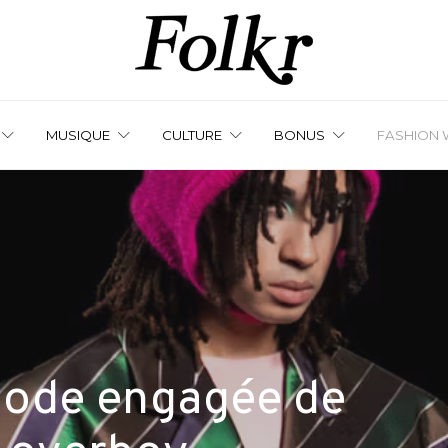
MUSIQUE
CULTURE
BONUS
FASHION 
 mode engagée de