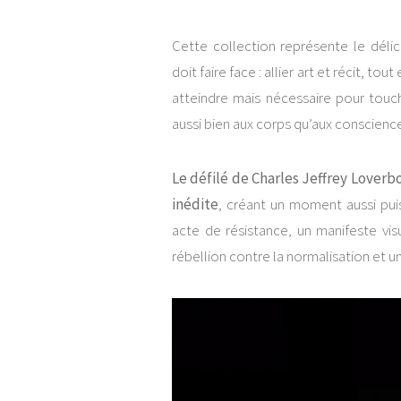
Cette collection représente le dél
doit faire face : allier art et récit, to
atteindre mais nécessaire pour touch
aussi bien aux corps qu’aux conscienc
Le défilé de Charles Jeffrey Loverb
inédite
, créant un moment aussi pui
acte de résistance, un manifeste vi
rébellion contre la normalisation et un