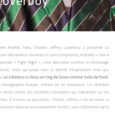
 Loverboy
eet Market Paris, Charles Jeffrey Loverboy a présenté sa
ne déclaration viscérale et sans compromis, intitulée « I Am a
 baptisée « Fight Night », s’est déroulée comme un hommage
enne, celle qui pulse avec la liberté d’expression mais qui,
e.
Le créateur a choisi un ring de boxe comme toile de fond
,
chorégraphie brutale, mêlant art et résistance. Un véritable
 lancé contre les hostilités mondiales qui s’abattent sur les
rées. À travers ce spectacle, Charles Jeffrey a mis en avant la
i naissent dans un environnement hostile, une célébration de la