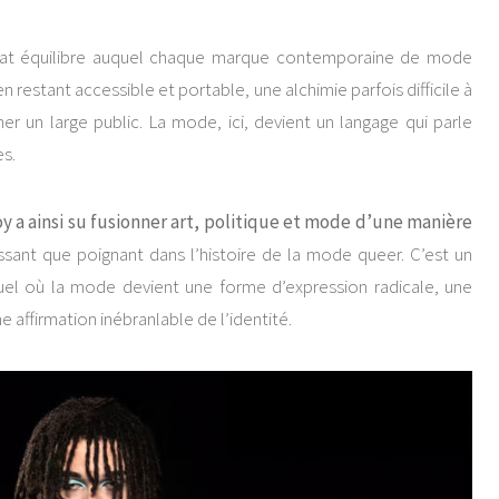
icat équilibre auquel chaque marque contemporaine de mode
ut en restant accessible et portable, une alchimie parfois difficile à
er un large public. La mode, ici, devient un langage qui parle
es.
oy a ainsi su fusionner art, politique et mode d’une manière
ssant que poignant dans l’histoire de la mode queer. C’est un
suel où la mode devient une forme d’expression radicale, une
e affirmation inébranlable de l’identité.