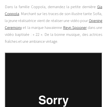
Dans la famille Coppola, demandez la petite dernière
Gia
Coppola
. Marchant sur les traces de son illustre tante Sofia,
la jeune réalisatrice vient de réaliser une vidéo pour
Opening
Ceremony
et la marque hawaïenne
Reyn Spooner
dans une
vidéo baptisée : « 22 ». De la bonne musique, des actrices
fraîches et une ambiance vintage.