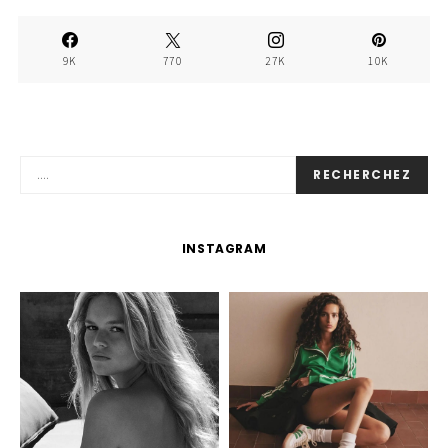
9K
770
27K
10K
RECHERCHEZ
INSTAGRAM