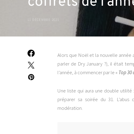
coffrets de l’an
11 DÉCEMBRE 2021
Alors que Noël et la nouvelle année ar
parler de Dry January ?), il était t
l’année, à commencer par le «
Top 30 
Une liste qui aura une double utilit
préparer sa soirée du 31. L’abus
modération.