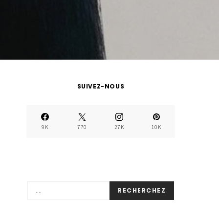
SUIVEZ-NOUS
9K
770
27K
10K
RECHERCHEZ