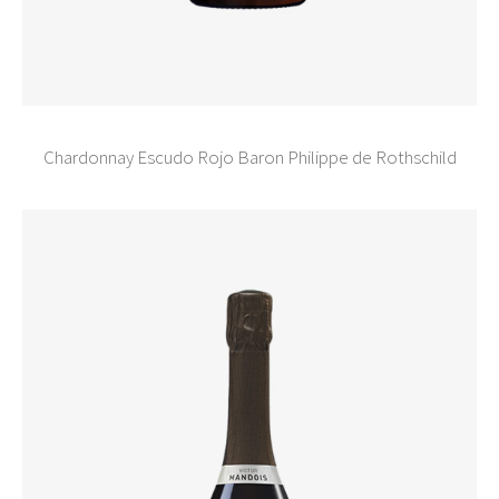
Chardonnay Escudo Rojo Baron Philippe de Rothschild