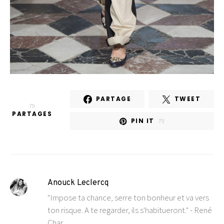
PARTAGE
TWEET
79
PARTAGES
PIN IT
79
Anouck Leclercq
"Impose ta chance, serre ton bonheur et va vers
ton risque. A te regarder, ils s'habitueront." - René
Char