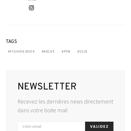
TAGS
FASHION WEEK
KOCHÉ
PFW
SS18
NEWSLETTER
Recevez les dernières news directement
dans votre boite mail
VALIDEZ