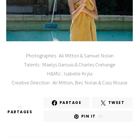
Photographes : Ali Mitton & Samuel Nolan
Talents : Maelys Garouis & Charles Crehange
H&MU : Isabelle Kryla
Creative Direction : Ali Mitton, Bec Nolan & Cass Moase
PARTAGE
TWEET
19
PARTAGES
PIN IT
19