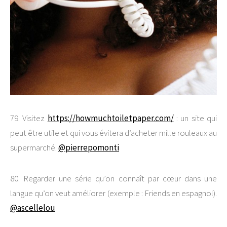
79. Visitez
https://howmuchtoiletpaper.com/
: un site qui
peut être utile et qui vous évitera d’acheter mille rouleaux au
supermarché.
@pierrepomonti
80. Regarder une série qu’on connaît par cœur dans une
langue qu’on veut améliorer (exemple : Friends en espagnol).
@ascellelou