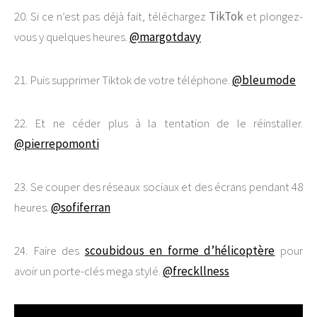
20. Si ce n’est pas déjà fait, téléchargez
TikTok
et plongez-
vous y quelques heures.
@margotdavy
21. Puis supprimer Tiktok de votre téléphone.
@bleumode
22. Et ne céder plus à la tentation de le réinstaller.
@pierrepomonti
23. Se couper des réseaux sociaux et des écrans pendant 48
heures.
@sofiferran
24. Faire des
scoubidous en forme d’hélicoptère
pour
avoir un porte-clés mega stylé.
@freckllness