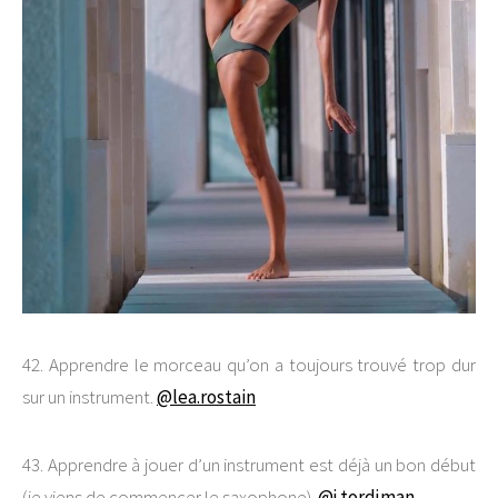
42. Apprendre le morceau qu’on a toujours trouvé trop dur
sur un instrument.
@lea.rostain
43. Apprendre à jouer d’un instrument est déjà un bon début
(je viens de commencer le saxophone).
@j.tordjman