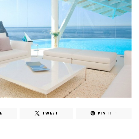
E
TWEET
PIN IT
8