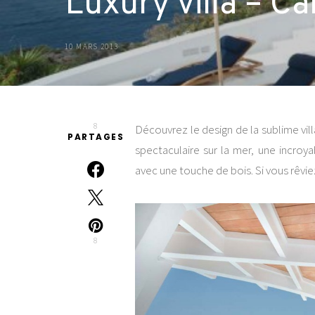
Luxury villa – C
10 MARS 2013
8
Découvrez le design de la sublime vil
PARTAGES
spectaculaire sur la mer, une incroya
avec une touche de bois. Si vous rêvie
8