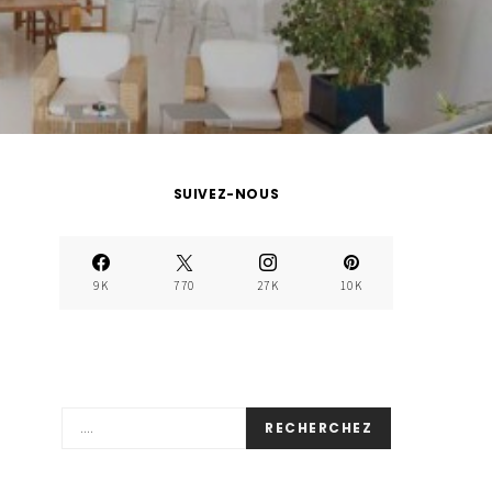
SUIVEZ-NOUS
9K
770
27K
10K
RECHERCHEZ