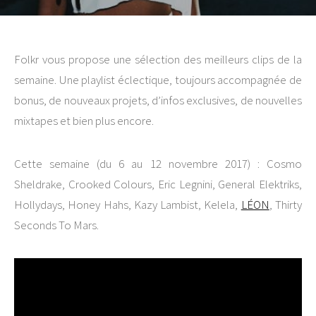
Folkr vous propose une sélection des meilleurs clips de la
semaine. Une playlist éclectique, toujours accompagnée de
bonus, de nouveaux projets, d’infos exclusives, de nouvelles
mixtapes et bien plus encore.
Cette semaine (du 6 au 12 novembre 2017) : Cosmo
Sheldrake, Crooked Colours, Eric Legnini, General Elektriks,
Hollydays, Honey Hahs, Kazy Lambist, Kelela,
LÉON
, Thirty
Seconds To Mars.