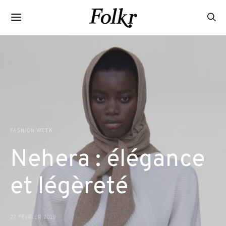
FASHION WEEK
Nehera : élégance
et légèreté
27 FÉVRIER 2019